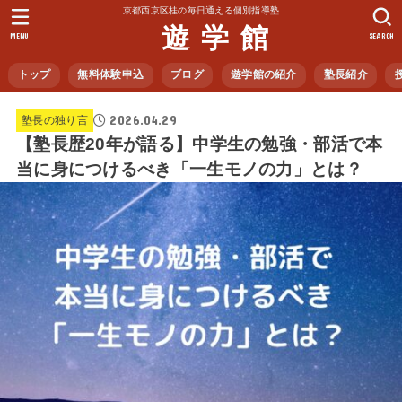
京都西京区桂の毎日通える個別指導塾
遊 学 館
MENU
SEARCH
トップ
無料体験申込
ブログ
遊学館の紹介
塾長紹介
2026.04.29
塾長の独り言
【塾長歴20年が語る】中学生の勉強・部活で本
当に身につけるべき「一生モノの力」とは？