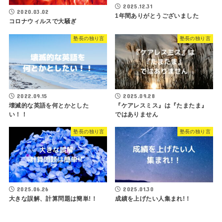
2025.12.31
2020.03.02
1年間ありがとうございました
コロナウィルスで大騒ぎ
塾長の独り言
塾長の独り言
2022.09.15
2025.09.28
壊滅的な英語を何とかとした
『ケアレスミス』は『たまたま』
い！！
ではありません
塾長の独り言
塾長の独り言
2025.06.26
2025.01.30
大きな誤解、計算問題は簡単!！
成績を上げたい人集まれ!！