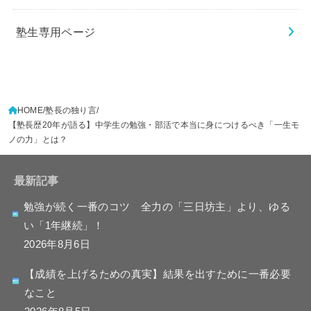
塾生専用ページ
HOME
塾長の独り言
【塾長歴20年が語る】中学生の勉強・部活で本当に身につけるべき「一生モ
ノの力」とは？
最新記事
勉強が続く一番のコツ 全力の「三日坊主」より、ゆる
い「1年継続」！
2026年8月6日
【成績を上げるための真実】結果を出すために一番必要
なこと