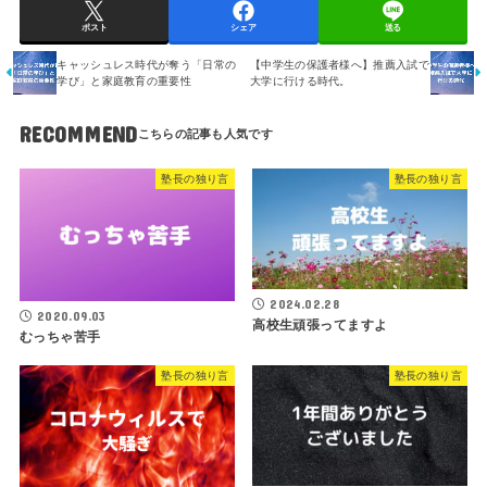
ポスト
シェア
送る
キャッシュレス時代が奪う「日常の
【中学生の保護者様へ】推薦入試で
学び」と家庭教育の重要性
大学に行ける時代。
RECOMMEND
塾長の独り言
塾長の独り言
2024.02.28
2020.09.03
高校生頑張ってますよ
むっちゃ苦手
塾長の独り言
塾長の独り言