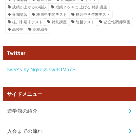
成績が上がるの秘訣
成績２を４に 上げる 特訓講座
春期講習
桂川中中間テスト
桂川中学年末テスト
桂川中期末テスト
特別講座
統括テスト
起立性調節障害
高校生
高校紹介
Twitter
Tweets by NgkcjzUIw3OMu7S
サイドメニュー
遊学館の紹介
入会までの流れ