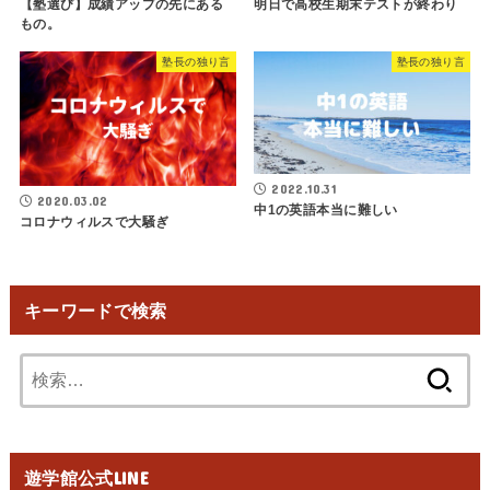
【塾選び】成績アップの先にある
明日で高校生期末テストが終わり
もの。
塾長の独り言
塾長の独り言
2022.10.31
2020.03.02
中1の英語本当に難しい
コロナウィルスで大騒ぎ
キーワードで検索
検
索:
遊学館公式LINE