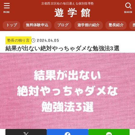
京都西京区桂の毎日通える個別指導塾
遊 学 館
MENU
SEARCH
トップ
無料体験申込
ブログ
遊学館の紹介
塾長紹介
2024.04.05
塾長の独り言
結果が出ない絶対やっちゃダメな勉強法3選