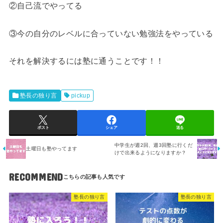
②自己流でやってる
③今の自分のレベルに合っていない勉強法をやっている
それを解決するには塾に通うことです！！
塾長の独り言
pickup
ポスト
シェア
送る
中学生が週2回、週3回塾に行くだ
土曜日も塾やってます
けで出来るようになりますか？
RECOMMEND
塾長の独り言
塾長の独り言