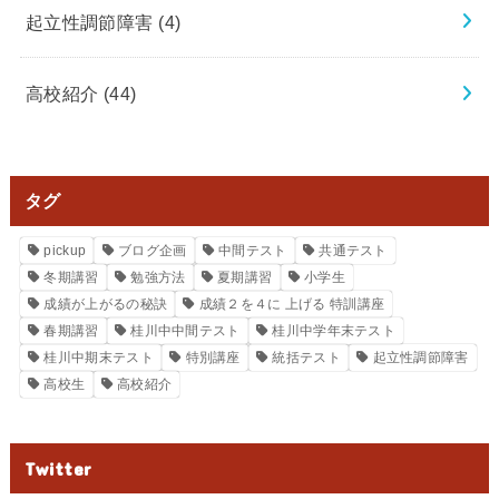
起立性調節障害
(4)
高校紹介
(44)
タグ
pickup
ブログ企画
中間テスト
共通テスト
冬期講習
勉強方法
夏期講習
小学生
成績が上がるの秘訣
成績２を４に 上げる 特訓講座
春期講習
桂川中中間テスト
桂川中学年末テスト
桂川中期末テスト
特別講座
統括テスト
起立性調節障害
高校生
高校紹介
Twitter