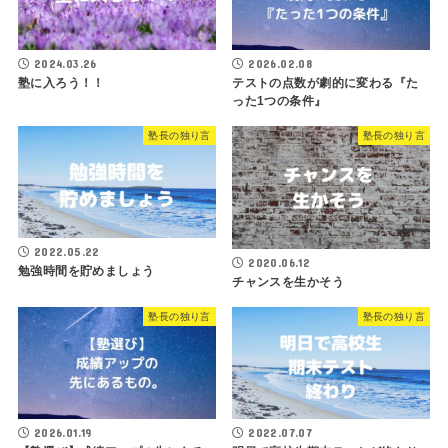
2024.03.26
2026.02.08
塾に入ろう！！
テストの点数が劇的に変わる『た
った1つの条件』
塾長の独り言
塾長の独り言
2022.05.22
2020.06.12
勉強時間を貯めましょう
チャンスを生かそう
塾長の独り言
塾長の独り言
2026.01.19
2022.07.07