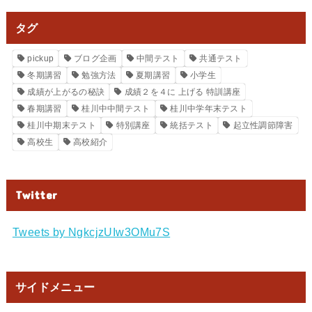
タグ
pickup
ブログ企画
中間テスト
共通テスト
冬期講習
勉強方法
夏期講習
小学生
成績が上がるの秘訣
成績２を４に 上げる 特訓講座
春期講習
桂川中中間テスト
桂川中学年末テスト
桂川中期末テスト
特別講座
統括テスト
起立性調節障害
高校生
高校紹介
Twitter
Tweets by NgkcjzUIw3OMu7S
サイドメニュー