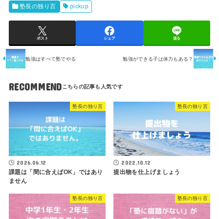
塾長の独り言
pickup
ポスト
シェア
送る
勉強はすべて塾でやる
勉強ができる子は体力もある？
RECOMMEND
塾長の独り言
塾長の独り言
2026.06.12
2022.10.12
課題は「間に合えばOK」ではあり
提出物を仕上げましょう
ません
塾長の独り言
塾長の独り言