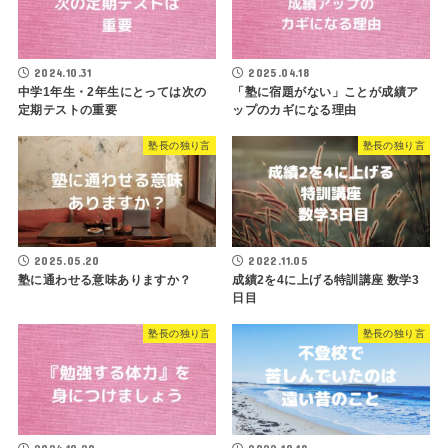
2024.10.31
2025.04.18
中学1年生・2年生にとっては次の
「塾に宿題がない」ことが成績ア
定期テストの重要
ップのカギになる理由
塾長の独り言
塾長の独り言
2025.05.20
2022.11.05
塾に通わせる意味ありますか？
成績2を4に上げる特訓講座 数学3
日目
塾長の独り言
塾長の独り言