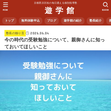
京都西京区桂の毎日通える個別指導塾
遊 学 館
MENU
SEARCH
トップ
無料体験申込
ブログ
遊学館の紹介
塾長紹介
2026.06.04
塾長の独り言
今の時代の受験勉強について、親御さんに知っ
ておいてほしいこと